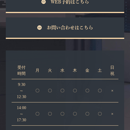
WEB予約はこちら
お問い合わせはこちら
受付
日
月
火
水
木
金
土
時間
祝
9:30
～
〇
〇
〇
〇
〇
〇
×
12:30
14:00
～
〇
〇
〇
〇
〇
〇
×
17:30