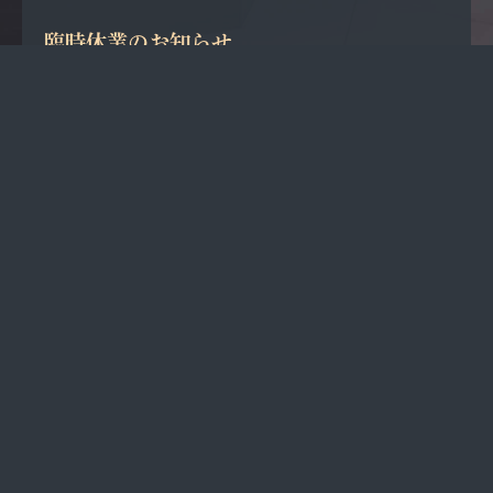
臨時休業のお知らせ
25.09.25
【重要】9/27(土) 休診のお知らせ
（保険医療機関指定）
〒107-6206 東京都港区赤坂9丁目7−1
ミッドタウン・タワー6F