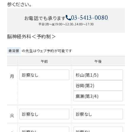
参ください。
03-5413-0080
お電話でも承ります
平日（月～金）9:00～12:30、14:00～17:30
脳神経外科＜予約制＞
青背景
の先生はウェブ予約が可能です
午前
午後
診察なし
杉山(第1/5)
月
谷岡(第2)
廣瀬(第3/4)
診察なし
診察なし
火
診察なし
診察なし