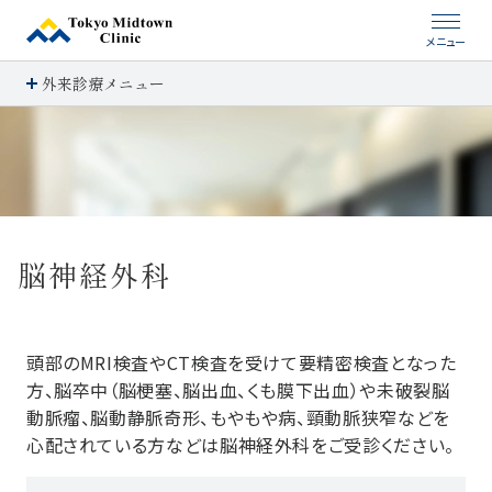
メニュー
外来診療メニュー
脳神経外科
頭部のMRI検査やCT検査を受けて要精密検査となった
方、脳卒中（脳梗塞、脳出血、くも膜下出血）や未破裂脳
動脈瘤、脳動静脈奇形、もやもや病、頸動脈狭窄などを
心配されている方などは脳神経外科をご受診ください。