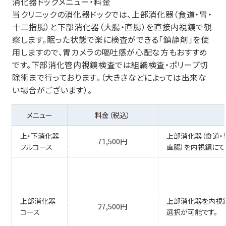
消化器ドックメニュー・料金
当クリニックの消化器ドックでは、上部消化器（食道・胃・
十二指腸）と下部消化器（大腸・直腸）を直接内視鏡で観
察します。眠った状態で楽に検査ができる「鎮静剤」を使
用しますので、胃カメラの嘔吐感が心配な方もおすすめ
です。下部消化管内視鏡検査では組織検査・ポリープ切
除術まで行っております。（大きさなどによっては出来な
い場合がございます）。
メニュー
料金（税込）
上・下消化器
上部消化器（食道・
71,500円
フルコース
直腸）を内視鏡にて
上部消化器
上部消化器を内視鏡
27,500円
コース
選択が可能です。