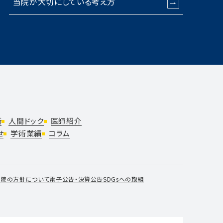
当院が大切にしている考え方
断
人間ドック
医師紹介
せ
学術業績
コラム
当院の方針について
電子公告・決算公告
SDGsへの取組