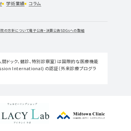
せ
学術業績
コラム
当院の方針について
電子公告・決算公告
SDGsへの取組
、人間ドック、健診、特別診察室）は国際的な医療機能
ssion International) の認証（外来診療プログラ