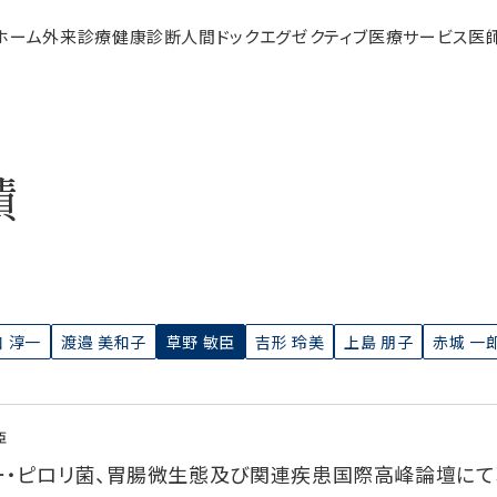
ホーム
外来診療
健康診断
人間ドック
エグゼクティブ医療サービス
医
績
 淳一
渡邉 美和子
草野 敏臣
吉形 玲美
上島 朋子
赤城 一
臣
ター・ピロリ菌、胃腸微生態及び関連疾患国際高峰論壇に