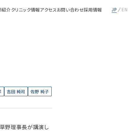
師紹介
クリニック情報
アクセス
お問い合わせ
採用情報
EN
JP
郎
吉田 純司
佐野 純子
て草野理事長が講演し