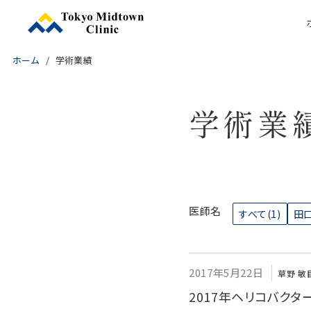
ホーム
学術業績
学術業
医師名
すべて
(1)
田口
2017年5月22日
草野 敏
2017年ヘリコバク